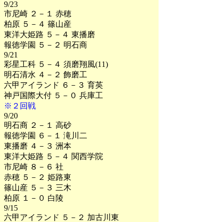
9/23
市尼崎 ２－１ 赤穂
柏原 ５－４ 篠山産
東洋大姫路 ５－４ 東播磨
報徳学園 ５－２ 明石商
9/21
彩星工科 ５－４ 須磨翔風(11)
明石清水 ４－２ 飾磨工
六甲アイランド ６－３ 育英
神戸国際大付 ５－０ 兵庫工
※２回戦
9/20
明石商 ２－１ 高砂
報徳学園 ６－１ 滝川二
東播磨 ４－３ 洲本
東洋大姫路 ５－４ 関西学院
市尼崎 ８－６ 社
赤穂 ５－２ 姫路東
篠山産 ５－３ 三木
柏原 １－０ 白陵
9/15
六甲アイランド ５－２ 加古川東