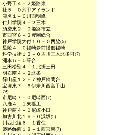
小野工４－２姫路東
社５－０六甲アイランド
津名１－０川西明峰
仁川学院４－２三木
須磨東２－０姫路市立
市西宮６－３豊岡総合
神戸学院大付１０－０西脇(6)
星陵４－０福崎夢前播磨福崎
科学技術１３－０吉川三木北多可(7)
洲本５－０葺合
三田松聖４－１北摂三田
明石南４－２北条
篠山産１２－７神戸鈴蘭台
宝塚東７－６伊奈川西宮甲山
7/9
市尼崎７－０尼崎西(7)
八鹿４－１東播工
神戸商４－０尼崎小田
加古川北１６－０浜坂(5)
川西北陵６－１香住
姫路飾西１８－１西宮南(7)