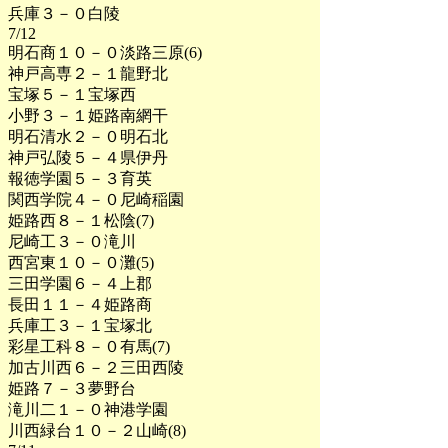
兵庫３－０白陵
7/12
明石商１０－０淡路三原(6)
神戸高専２－１龍野北
宝塚５－１宝塚西
小野３－１姫路南網干
明石清水２－０明石北
神戸弘陵５－４県伊丹
報徳学園５－３育英
関西学院４－０尼崎稲園
姫路西８－１松陰(7)
尼崎工３－０滝川
西宮東１０－０灘(5)
三田学園６－４上郡
長田１１－４姫路商
兵庫工３－１宝塚北
彩星工科８－０有馬(7)
加古川西６－２三田西陵
姫路７－３夢野台
滝川二１－０神港学園
川西緑台１０－２山崎(8)