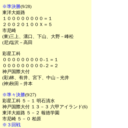
※準決勝
(9/28)
東洋大姫路
１００００００００＝１
２００２０１００Ｘ＝５
市尼崎
(東)三上、溝口、下山、大野－峰松
(尼)塩沢－高田
彩星工科
０００００００００-１＝１
０００００００００-２＝２
神戸国際大付
(彩)林、有井、宮下、中山－光井
(神)秋田－井本
※準々決勝
(9/27)
彩星工科 ５－１ 明石清水
神戸国際大付 １３－３ 六甲アイランド(6)
東洋大姫路 ５－２ 報徳学園
市尼崎 ５－０ 柏原
※３回戦