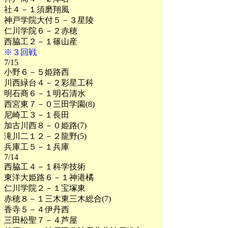
社４－１須磨翔風
神戸学院大付５－３星陵
仁川学院６－２赤穂
西脇工２－１篠山産
※３回戦
7/15
小野６－５姫路西
川西緑台４－２彩星工科
明石商６－１明石清水
西宮東７－０三田学園(8)
尼崎工３－１長田
加古川西８－０姫路(7)
滝川二１２－２龍野(5)
兵庫工５－１兵庫
7/14
西脇工４－１科学技術
東洋大姫路６－１神港橘
仁川学院２－１宝塚東
赤穂８－１三木東三木総合(7)
香寺５－４伊丹西
三田松聖７－４芦屋