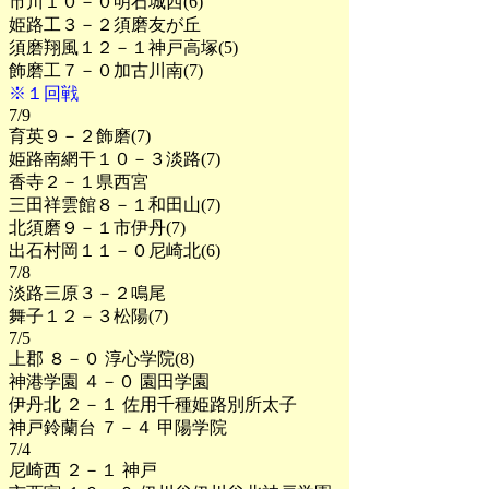
市川１０－０明石城西(6)
姫路工３－２須磨友が丘
須磨翔風１２－１神戸高塚(5)
飾磨工７－０加古川南(7)
※１回戦
7/9
育英９－２飾磨(7)
姫路南網干１０－３淡路(7)
香寺２－１県西宮
三田祥雲館８－１和田山(7)
北須磨９－１市伊丹(7)
出石村岡１１－０尼崎北(6)
7/8
淡路三原３－２鳴尾
舞子１２－３松陽(7)
7/5
上郡 ８－０ 淳心学院(8)
神港学園 ４－０ 園田学園
伊丹北 ２－１ 佐用千種姫路別所太子
神戸鈴蘭台 ７－４ 甲陽学院
7/4
尼崎西 ２－１ 神戸