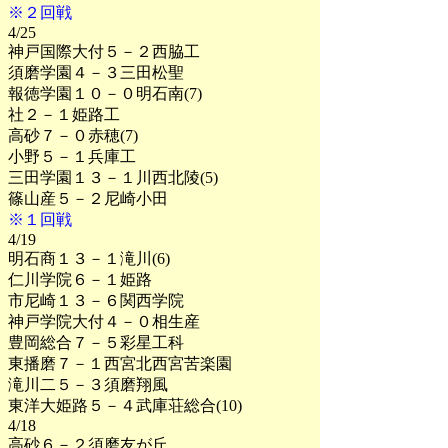
※２回戦
4/25
神戸国際大付５－２西脇工
須磨学園４－３三田松聖
報徳学園１０－０明石南(7)
社２－１姫路工
高砂７－０赤穂(7)
小野５－１兵庫工
三田学園１３－１川西北陵(5)
篠山産５－２尼崎小田
※１回戦
4/19
明石商１３－１滝川(6)
仁川学院６－１姫路
市尼崎１３－６関西学院
神戸学院大付４－０相生産
豊岡総合７－５彩星工科
東播磨７－１西宮北西宮苦楽園
滝川二５－３須磨翔風
東洋大姫路５－４武庫荘総合(10)
4/18
高砂６－２須磨友が丘