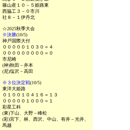
篠山産１０－５姫路東
西脇工３－０市川
社８－１伊丹北
☆2025秋季大会
※決勝
(10/5)
神戸国際大付
０００００１０３０＝４
０００００００００＝０
市尼崎
(神)秋田－井本
(尼)塩沢－高田
※３位決定戦
(10/5)
東洋大姫路
０１００１０４１６＝１３
０００００１０００＝１
彩星工科
(東)下山、大野－峰松
(彩)宮下、林、西沢、中山、有井－光井、
馬越