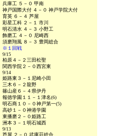
兵庫工 ５－０ 甲南
神戸国際大付 ４－０ 神戸学院大付
育英 ６－４ 芦屋
彩星工科 ２－１ 市川
明石清水 ４－３ 小野工
飾磨工 ４－０ 尼崎西
須磨翔風 ８－３ 豊岡総合
※１回戦
9/15
柏原４－２三田松聖
関西学院２－０西宮東
9/14
姫路東３－１尼崎小田
三木６－２龍野
篠山産６－４県伊丹
報徳学園１１－１津名(6)
明石商１０－０神戸第一(5)
高砂１－０神港学園
東播磨２－０姫路工
洲本３－１明石城西
9/13
芦屋 ２－０ 武庫荘総合