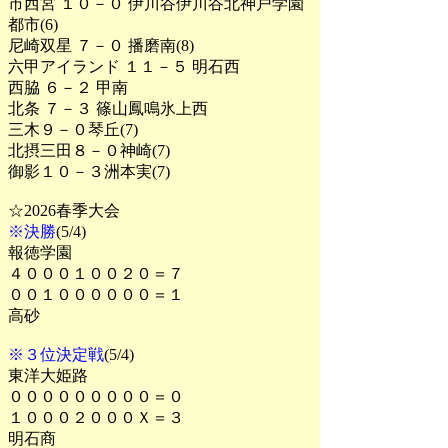
市西宮 １０－０ 伊川谷伊川谷北神戸学園
都市(6)
尼崎双星 ７－０ 播磨南(8)
六甲アイランド １１－５ 明石西
西脇 ６－２ 甲南
北条 ７－３ 篠山鳳鳴氷上西
三木９－０琴丘(7)
北摂三田８－０神崎(7)
御影１０－３洲本実(7)
☆2026春季大会
※決勝
(5/4)
報徳学園
４０００１００２０＝７
００１００００００＝１
高砂
※３位決定戦
(5/4)
東洋大姫路
０００００００００＝０
１０００２０００Ｘ＝３
明石商