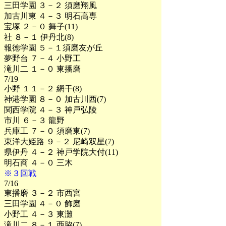
三田学園 ３－２ 須磨翔風
加古川東 ４－３ 明石高専
宝塚 ２－０ 舞子(11)
社 ８－１ 伊丹北(8)
報徳学園 ５－１須磨友が丘
夢野台 ７－４ 小野工
滝川二 １－０ 東播磨
7/19
小野 １１－２ 網干(8)
神港学園 ８－０ 加古川西(7)
関西学院 ４－３ 神戸弘陵
市川 ６－３ 龍野
兵庫工 ７－０ 須磨東(7)
東洋大姫路 ９－２ 尼崎双星(7)
県伊丹 ４－２ 神戸学院大付(11)
明石商 ４－０ 三木
※３回戦
7/16
東播磨 ３－２ 市西宮
三田学園 ４－０ 飾磨
小野工 ４－３ 東灘
滝川二 ８－１ 西脇(7)