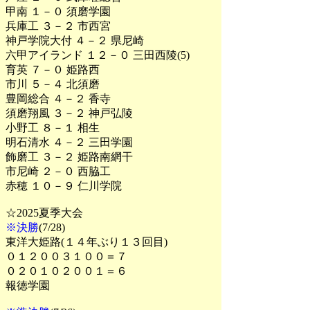
甲南 １－０ 須磨学園
兵庫工 ３－２ 市西宮
神戸学院大付 ４－２ 県尼崎
六甲アイランド １２－０ 三田西陵(5)
育英 ７－０ 姫路西
市川 ５－４ 北須磨
豊岡総合 ４－２ 香寺
須磨翔風 ３－２ 神戸弘陵
小野工 ８－１ 相生
明石清水 ４－２ 三田学園
飾磨工 ３－２ 姫路南網干
市尼崎 ２－０ 西脇工
赤穂 １０－９ 仁川学院
☆2025夏季大会
※決勝
(7/28)
東洋大姫路(１４年ぶり１３回目)
０１２００３１００＝７
０２０１０２００１＝６
報徳学園