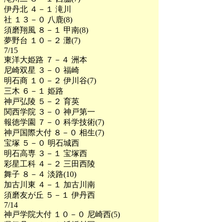
伊丹北 ４－１ 滝川
社 １３－０ 八鹿(8)
須磨翔風 ８－１ 甲南(8)
夢野台 １０－２ 灘(7)
7/15
東洋大姫路 ７－４ 洲本
尼崎双星 ３－０ 福崎
明石商 １０－２ 伊川谷(7)
三木 ６－１ 姫路
神戸弘陵 ５－２ 育英
関西学院 ３－０ 神戸第一
報徳学園 ７－０ 科学技術(7)
神戸国際大付 ８－０ 相生(7)
宝塚 ５－０ 明石城西
明石高専 ３－１ 宝塚西
彩星工科 ４－２ 三田西陵
舞子 ８－４ 淡路(10)
加古川東 ４－１ 加古川南
須磨友が丘 ５－１ 伊丹西
7/14
神戸学院大付 １０－０ 尼崎西(5)