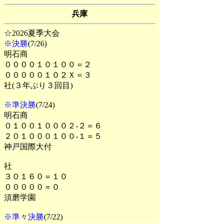
兵庫
☆2026夏季大会
※決勝
(7/26)
明石商
００００１０１００＝２
０００００１０２Ｘ＝３
社(３年ぶり３回目)
※準決勝
(7/24)
明石商
０１００１０００２-２＝６
２０１０００１００-１＝５
神戸国際大付
社
３０１６０＝１０
０００００＝０
須磨学園
※準々決勝
(7/22)