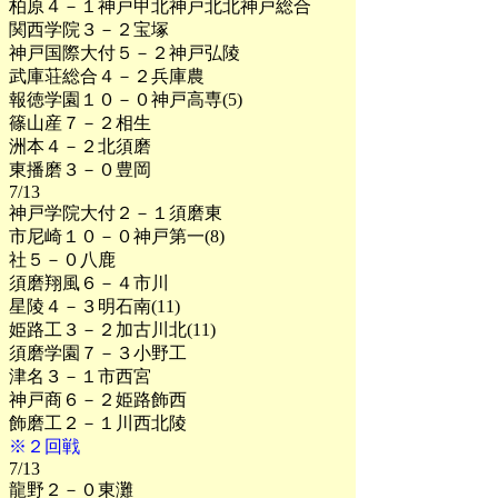
柏原４－１神戸甲北神戸北北神戸総合
関西学院３－２宝塚
神戸国際大付５－２神戸弘陵
武庫荘総合４－２兵庫農
報徳学園１０－０神戸高専(5)
篠山産７－２相生
洲本４－２北須磨
東播磨３－０豊岡
7/13
神戸学院大付２－１須磨東
市尼崎１０－０神戸第一(8)
社５－０八鹿
須磨翔風６－４市川
星陵４－３明石南(11)
姫路工３－２加古川北(11)
須磨学園７－３小野工
津名３－１市西宮
神戸商６－２姫路飾西
飾磨工２－１川西北陵
※２回戦
7/13
龍野２－０東灘