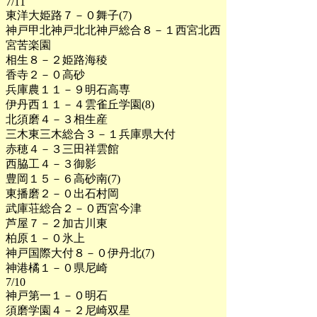
7/11
東洋大姫路７－０舞子(7)
神戸甲北神戸北北神戸総合８－１西宮北西
宮苦楽園
相生８－２姫路海稜
香寺２－０高砂
兵庫農１１－９明石高専
伊丹西１１－４雲雀丘学園(8)
北須磨４－３相生産
三木東三木総合３－１兵庫県大付
赤穂４－３三田祥雲館
西脇工４－３御影
豊岡１５－６高砂南(7)
東播磨２－０出石村岡
武庫荘総合２－０西宮今津
芦屋７－２加古川東
柏原１－０氷上
神戸国際大付８－０伊丹北(7)
神港橘１－０県尼崎
7/10
神戸第一１－０明石
須磨学園４－２尼崎双星