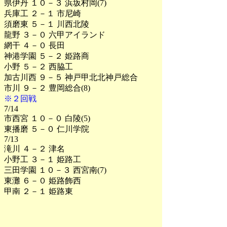
県伊丹 １０－３ 浜坂村岡(7)
兵庫工 ２－１ 市尼崎
須磨東 ５－１ 川西北陵
龍野 ３－０ 六甲アイランド
網干 ４－０ 長田
神港学園 ５－２ 姫路商
小野 ５－２ 西脇工
加古川西 ９－５ 神戸甲北北神戸総合
市川 ９－２ 豊岡総合(8)
※２回戦
7/14
市西宮 １０－０ 白陵(5)
東播磨 ５－０ 仁川学院
7/13
滝川 ４－２ 津名
小野工 ３－１ 姫路工
三田学園 １０－３ 西宮南(7)
東灘 ６－０ 姫路飾西
甲南 ２－１ 姫路東
飾磨 ９－０ 篠山鳳鳴氷上西(7)
伊丹北 １０－３ 高砂南(7)
八鹿 ８－０ 神戸高専